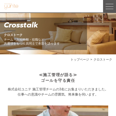
Crosstalk
クロストーク
チーム・入社時期・役職など
共通項をもつ社員同士で本音を語ります
トップページ
クロストーク
≪施工管理が語る≫
ゴールを守る責任
株式会社ユニテ 施工管理チームの3名にお集まりいただきました。
仕事への意識やチームの雰囲気、将来像を伺います。